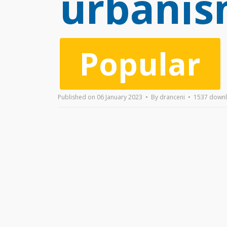
e
urbanis
f
Popular
a
Published on 06 January 2023
By
dranceni
1537 down
u
l