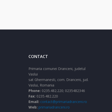
CONTACT
Primaria comunei Dranceni, judetul
Vaslui
sat Ghermanesti,
com. Dranceni,
jud.
Vaslui,
Romania
Phone:
0235.482.220; 0235482346
Fax:
0235.482.220
Email:
contact@primariadranceni.ro
Web:
primariadranceni.ro