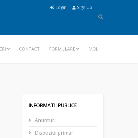
Login
Sign Up
ERI
CONTACT
FORMULARE
MOL
INFORMATII PUBLICE
Anunturi
Dispozitii primar