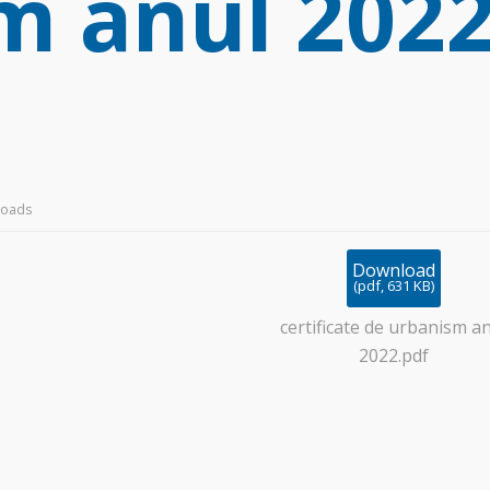
m anul 202
loads
Download
(
pdf,
631 KB
)
certificate de urbanism a
2022.pdf