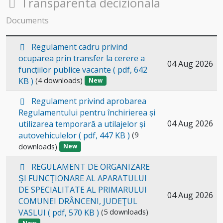
Folder
Transparenta decizionala
Documents
p
Regulament cadru privind
d
ocuparea prin transfer la cerere a
Select
04 Aug 2026
f
funcțiilor publice vacante
( pdf, 642
an
KB )
(4 downloads)
New
item
p
Regulament privind aprobarea
d
Regulamentului pentru închirierea și
f
Select
04 Aug 2026
utilizarea temporară a utilajelor și
autovehiculelor
( pdf, 447 KB )
(9
an
downloads)
New
item
p
REGULAMENT DE ORGANIZARE
d
ŞI FUNCŢIONARE AL APARATULUI
f
DE SPECIALITATE AL PRIMARULUI
Select
04 Aug 2026
COMUNEI DRÂNCENI, JUDEŢUL
an
VASLUI
( pdf, 570 KB )
(5 downloads)
item