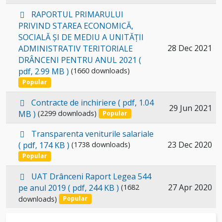
p
RAPORTUL PRIMARULUI
d
PRIVIND STAREA ECONOMICĂ,
f
SOCIALĂ ȘI DE MEDIU A UNITĂȚII
Select
28 Dec 2021
ADMINISTRATIV TERITORIALE
DRÂNCENI PENTRU ANUL 2021
(
an
pdf, 2.99 MB )
(1660 downloads)
item
Popular
p
Contracte de inchiriere
( pdf, 1.04
Select
29 Jun 2021
d
MB )
(2299 downloads)
Popular
an
f
p
item
Transparenta veniturile salariale
d
Select
23 Dec 2020
( pdf, 174 KB )
(1738 downloads)
f
an
Popular
item
p
UAT Drânceni Raport Legea 544
d
Select
27 Apr 2020
pe anul 2019
( pdf, 244 KB )
(1682
f
downloads)
an
Popular
item