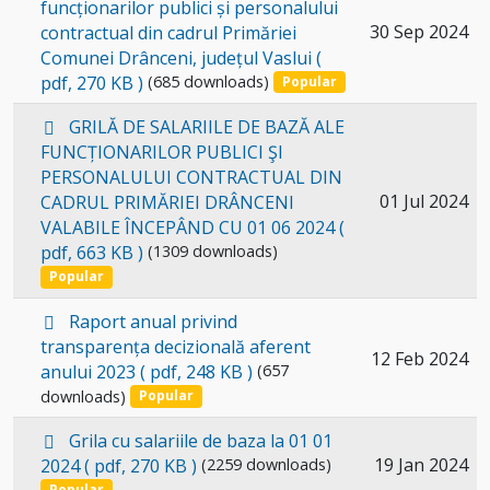
d
funcționarilor publici și personalului
f
Select
30 Sep 2024
contractual din cadrul Primăriei
Comunei Drânceni, județul Vaslui
(
an
pdf, 270 KB )
(685 downloads)
Popular
item
p
GRILĂ DE SALARIILE DE BAZĂ ALE
d
FUNCȚIONARILOR PUBLICI ŞI
f
PERSONALULUI CONTRACTUAL DIN
Select
01 Jul 2024
CADRUL PRIMĂRIEI DRÂNCENI
VALABILE ÎNCEPÂND CU 01 06 2024
(
an
pdf, 663 KB )
(1309 downloads)
item
Popular
p
Raport anual privind
d
transparența decizională aferent
Select
12 Feb 2024
f
anului 2023
( pdf, 248 KB )
(657
an
downloads)
Popular
item
p
Grila cu salariile de baza la 01 01
d
Select
19 Jan 2024
2024
( pdf, 270 KB )
(2259 downloads)
f
Popular