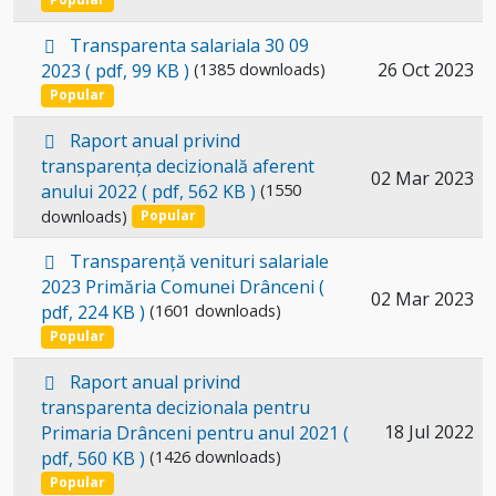
an
item
p
Transparenta salariala 30 09
d
Select
26 Oct 2023
2023
( pdf, 99 KB )
(1385 downloads)
f
an
Popular
item
d
Raport anual privind
e
transparența decizională aferent
Select
02 Mar 2023
f
anului 2022
( pdf, 562 KB )
(1550
a
an
downloads)
Popular
u
item
l
d
Transparență venituri salariale
t
e
2023 Primăria Comunei Drânceni
(
Select
02 Mar 2023
f
pdf, 224 KB )
(1601 downloads)
a
an
Popular
u
item
l
p
Raport anual privind
t
d
transparenta decizionala pentru
f
Select
18 Jul 2022
Primaria Drânceni pentru anul 2021
(
pdf, 560 KB )
(1426 downloads)
an
Popular
item