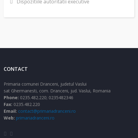
Dispozitiile autoritatii executive
CONTACT
Primaria comunei Dranceni, judetul Vaslui
sat Ghermanesti,
com. Dranceni,
jud. Vaslui,
Romania
Phone:
0235.482.220; 0235482346
Fax:
0235.482.220
Email:
contact@primariadranceni.ro
Web:
primariadranceni.ro