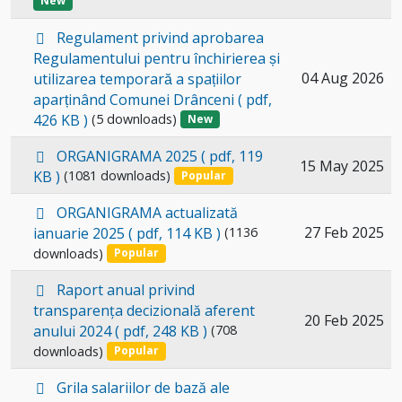
New
p
Regulament privind aprobarea
d
Regulamentului pentru închirierea și
f
Select
04 Aug 2026
utilizarea temporară a spațiilor
aparținând Comunei Drânceni
( pdf,
an
426 KB )
(5 downloads)
New
item
p
ORGANIGRAMA 2025
( pdf, 119
Select
15 May 2025
d
KB )
(1081 downloads)
Popular
an
f
p
item
ORGANIGRAMA actualizată
d
Select
27 Feb 2025
ianuarie 2025
( pdf, 114 KB )
(1136
f
downloads)
an
Popular
item
p
Raport anual privind
d
transparența decizională aferent
Select
20 Feb 2025
f
anului 2024
( pdf, 248 KB )
(708
an
downloads)
Popular
item
p
Grila salariilor de bază ale