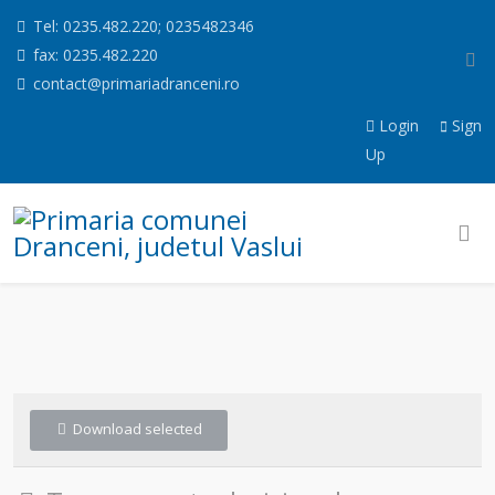
Tel: 0235.482.220; 0235482346
fax: 0235.482.220
contact@primariadranceni.ro
Login
Sign
Up
Download selected