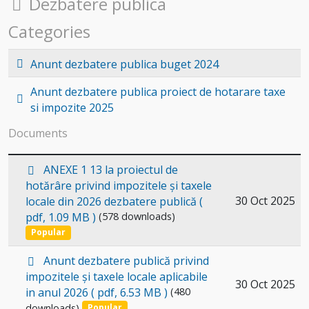
Folder
Dezbatere publica
Categories
Folder
Anunt dezbatere publica buget 2024
Anunt dezbatere publica proiect de hotarare taxe
Folder
si impozite 2025
Documents
p
ANEXE 1 13 la proiectul de
d
hotărâre privind impozitele și taxele
f
Select
30 Oct 2025
locale din 2026 dezbatere publică
(
pdf, 1.09 MB )
(578 downloads)
an
Popular
item
p
Anunt dezbatere publică privind
d
impozitele și taxele locale aplicabile
Select
30 Oct 2025
f
in anul 2026
( pdf, 6.53 MB )
(480
an
downloads)
Popular