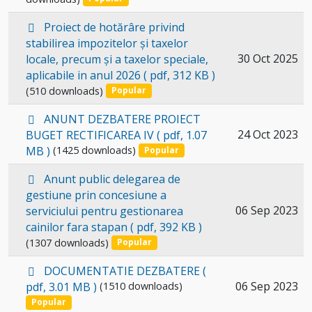
item
p
Proiect de hotărâre privind
d
stabilirea impozitelor și taxelor
f
Select
30 Oct 2025
locale, precum și a taxelor speciale,
aplicabile in anul 2026
( pdf, 312 KB )
an
(510 downloads)
Popular
item
p
ANUNT DEZBATERE PROIECT
d
Select
24 Oct 2023
BUGET RECTIFICAREA IV
( pdf, 1.07
f
MB )
(1425 downloads)
an
Popular
item
p
Anunt public delegarea de
d
gestiune prin concesiune a
f
Select
06 Sep 2023
serviciului pentru gestionarea
cainilor fara stapan
( pdf, 392 KB )
an
(1307 downloads)
Popular
item
p
DOCUMENTATIE DEZBATERE
(
d
Select
06 Sep 2023
pdf, 3.01 MB )
(1510 downloads)
f
an
Popular