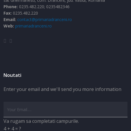
sat Ghermanesti,
com. Dranceni,
jud. Vaslui,
Romania
Phone:
0235.482.220; 0235482346
Fax:
0235.482.220
Email:
contact@primariadranceni.ro
Web:
primariadranceni.ro
Noutati
Enter your email and we'll send you more information
Va rugam sa completati campurile.
4 + 4 = ?