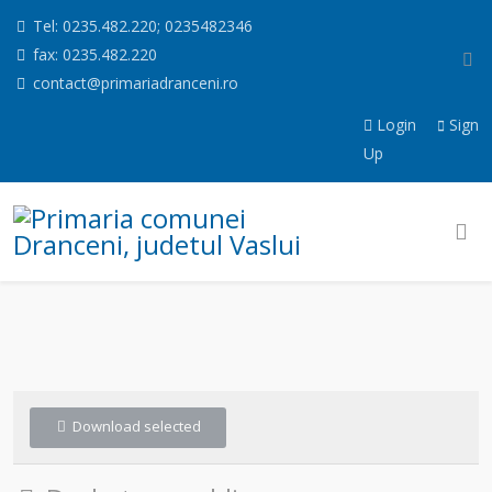
Tel: 0235.482.220; 0235482346
fax: 0235.482.220
contact@primariadranceni.ro
Login
Sign
Up
Download selected