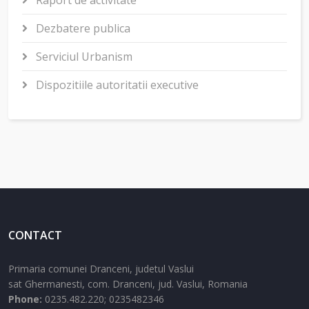
Raport de activitate
Dezbatere publica
Serviciul Urbanism
Dispozitiile autoritatii executive
CONTACT
Primaria comunei Dranceni, judetul Vaslui
sat Ghermanesti,
com. Dranceni,
jud. Vaslui,
Romania
Phone:
0235.482.220; 0235482346