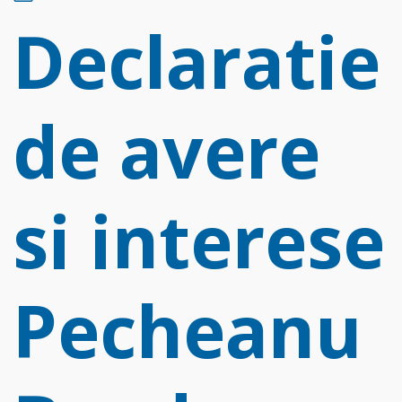
d
Declaratie
f
de avere
si interese
Pecheanu