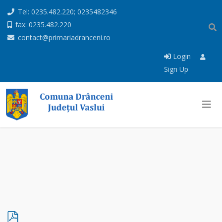
Tel: 0235.482.220; 0235482346
fax: 0235.482.220
contact@primariadranceni.ro
Login
Sign Up
p