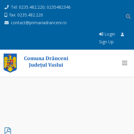
Tel: 0235.482.220; 0235482346
fax: 0235.482.220
contact@primariadranceni.ro
Login
Sign Up
p