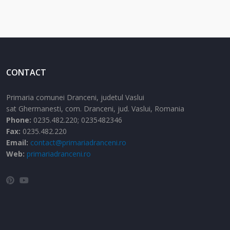
CONTACT
Primaria comunei Dranceni, judetul Vaslui
sat Ghermanesti,
com. Dranceni,
jud. Vaslui,
Romania
Phone:
0235.482.220; 0235482346
Fax:
0235.482.220
Email:
contact@primariadranceni.ro
Web:
primariadranceni.ro