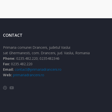
CONTACT
Primaria comunei Dranceni, judetul Vaslui
sat Ghermanesti,
com. Dranceni,
jud. Vaslui,
Romania
Phone:
0235.482.220; 0235482346
Fax:
0235.482.220
Email:
contact@primariadranceni.ro
Web:
primariadranceni.ro