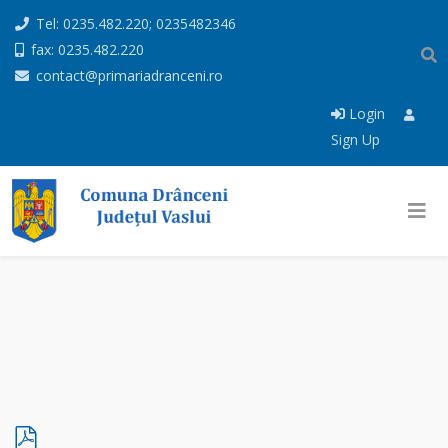
Tel: 0235.482.220; 0235482346
fax: 0235.482.220
contact@primariadranceni.ro
Login
Sign Up
p