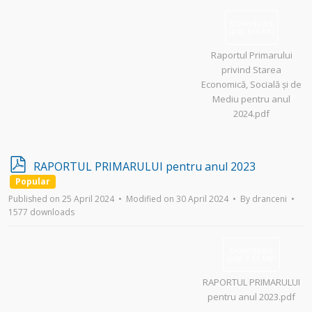
Download
(
pdf,
616 KB
)
Raportul Primarului
privind Starea
Economică, Socială și de
Mediu pentru anul
2024.pdf
p
RAPORTUL PRIMARULUI pentru anul 2023
d
Popular
f
Published on 25 April 2024
Modified on 30 April 2024
By
dranceni
1577 downloads
Download
(
pdf,
3.33 MB
)
RAPORTUL PRIMARULUI
pentru anul 2023.pdf