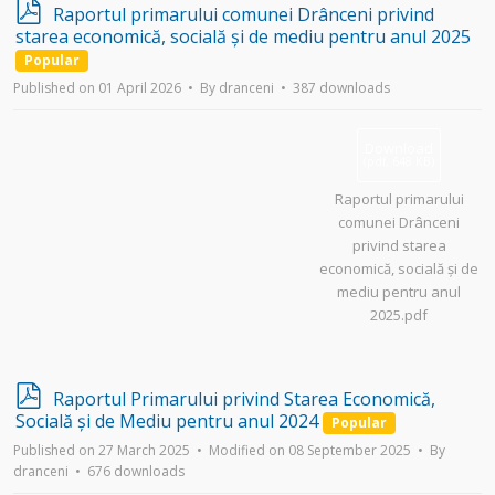
p
Raportul primarului comunei Drânceni privind
d
starea economică, socială și de mediu pentru anul 2025
f
Popular
Published on 01 April 2026
By
dranceni
387 downloads
Download
(
pdf,
648 KB
)
Raportul primarului
comunei Drânceni
privind starea
economică, socială și de
mediu pentru anul
2025.pdf
p
Raportul Primarului privind Starea Economică,
d
Socială și de Mediu pentru anul 2024
Popular
f
Published on 27 March 2025
Modified on 08 September 2025
By
dranceni
676 downloads