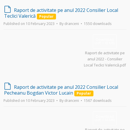
d
Raport de activitate pe anul 2022 Consilier Local
e
Teclici Valerică
Popular
f
Published on 10 February 2023
By
dranceni
1550 downloads
a
u
l
Download
t
(
pdf,
1.45 MB
)
Raport de activitate pe
anul 2022 - Consilier
Local Teclici Valerică.pdf
d
Raport de activitate pe anul 2022 Consilier Local
e
Pecheanu Bogdan Victor Lucain
Popular
f
Published on 10 February 2023
By
dranceni
1567 downloads
a
u
l
Download
t
(
pdf,
1.44 MB
)
Raport de activitate pe