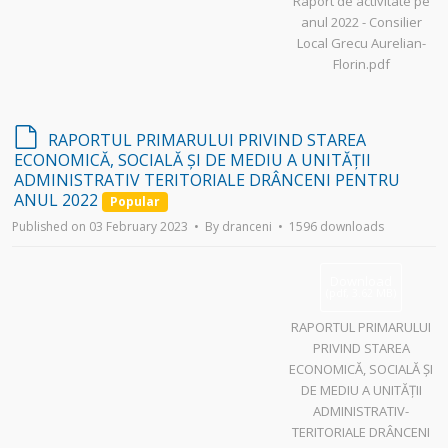
Raport de activitate pe
anul 2022 - Consilier
Local Grecu Aurelian-
Florin.pdf
d
RAPORTUL PRIMARULUI PRIVIND STAREA
e
ECONOMICĂ, SOCIALĂ ȘI DE MEDIU A UNITĂȚII
f
ADMINISTRATIV TERITORIALE DRÂNCENI PENTRU
a
ANUL 2022
Popular
u
Published on 03 February 2023
By
dranceni
1596 downloads
l
t
Download
(
pdf,
3.62 MB
)
RAPORTUL PRIMARULUI
PRIVIND STAREA
ECONOMICĂ, SOCIALĂ ȘI
DE MEDIU A UNITĂȚII
ADMINISTRATIV-
TERITORIALE DRÂNCENI