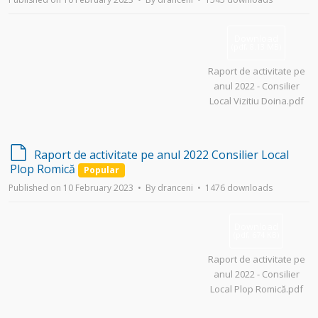
a
u
l
Download
t
(
pdf,
8.13 MB
)
Raport de activitate pe
anul 2022 - Consilier
Local Vizitiu Doina.pdf
d
Raport de activitate pe anul 2022 Consilier Local
e
Plop Romică
Popular
f
Published on 10 February 2023
By
dranceni
1476 downloads
a
u
l
Download
t
(
pdf,
674 KB
)
Raport de activitate pe
anul 2022 - Consilier
Local Plop Romică.pdf