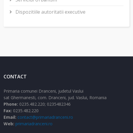
Dispozitiile autoritatii executive
CONTACT
Primaria comunei Dranceni, judetul Vaslui
sat Ghermanesti,
com. Dranceni,
jud. Vaslui,
Romania
Phone:
0235.482.220; 0235482346
Fax:
0235.482.220
Email:
contact@primariadranceni.ro
Web:
primariadranceni.ro