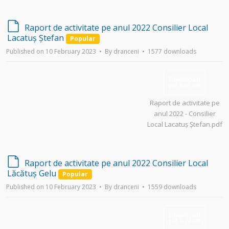
d
Raport de activitate pe anul 2022 Consilier Local
e
Lacatuș Ștefan
Popular
f
Published on 10 February 2023
By
dranceni
1577 downloads
a
u
l
Download
t
(
pdf,
8.03 MB
)
Raport de activitate pe
anul 2022 - Consilier
Local Lacatuș Ștefan.pdf
d
Raport de activitate pe anul 2022 Consilier Local
e
Lăcătuș Gelu
Popular
f
Published on 10 February 2023
By
dranceni
1559 downloads
a
u
l
Download
t
(
pdf,
8.29 MB
)