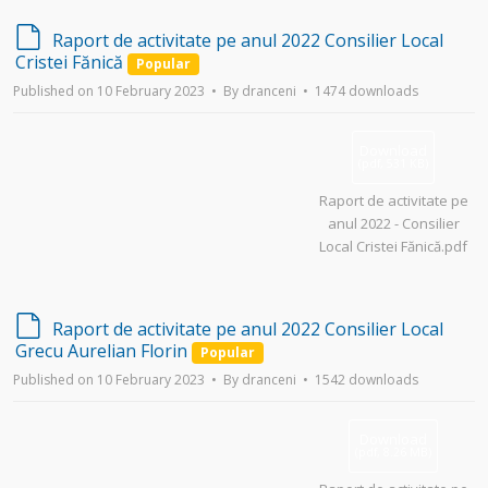
d
Raport de activitate pe anul 2022 Consilier Local
e
Cristei Fănică
Popular
f
Published on 10 February 2023
By
dranceni
1474 downloads
a
u
l
Download
t
(
pdf,
531 KB
)
Raport de activitate pe
anul 2022 - Consilier
Local Cristei Fănică.pdf
d
Raport de activitate pe anul 2022 Consilier Local
e
Grecu Aurelian Florin
Popular
f
Published on 10 February 2023
By
dranceni
1542 downloads
a
u
l
Download
t
(
pdf,
8.26 MB
)