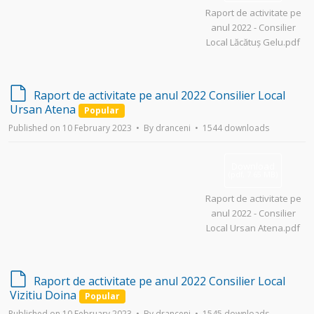
Raport de activitate pe
anul 2022 - Consilier
Local Lăcătuș Gelu.pdf
d
Raport de activitate pe anul 2022 Consilier Local
e
Ursan Atena
Popular
f
Published on 10 February 2023
By
dranceni
1544 downloads
a
u
l
Download
t
(
pdf,
7.65 MB
)
Raport de activitate pe
anul 2022 - Consilier
Local Ursan Atena.pdf
d
Raport de activitate pe anul 2022 Consilier Local
e
Vizitiu Doina
Popular
f
Published on 10 February 2023
By
dranceni
1545 downloads