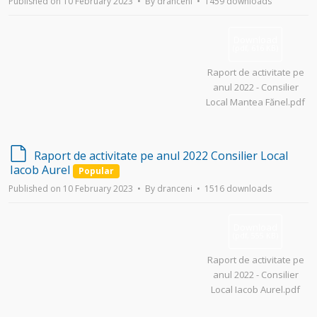
Published on 10 February 2023
By
dranceni
1459 downloads
a
u
l
Download
t
(
pdf,
616 KB
)
Raport de activitate pe
anul 2022 - Consilier
Local Mantea Fănel.pdf
d
Raport de activitate pe anul 2022 Consilier Local
e
Iacob Aurel
Popular
f
Published on 10 February 2023
By
dranceni
1516 downloads
a
u
l
Download
t
(
pdf,
555 KB
)
Raport de activitate pe
anul 2022 - Consilier
Local Iacob Aurel.pdf