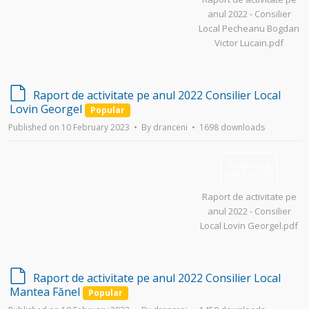
anul 2022 - Consilier
Local Pecheanu Bogdan
Victor Lucain.pdf
d
Raport de activitate pe anul 2022 Consilier Local
e
Lovin Georgel
Popular
f
Published on 10 February 2023
By
dranceni
1698 downloads
a
u
l
Download
t
(
pdf,
8.28 MB
)
Raport de activitate pe
anul 2022 - Consilier
Local Lovin Georgel.pdf
d
Raport de activitate pe anul 2022 Consilier Local
e
Mantea Fănel
Popular
f