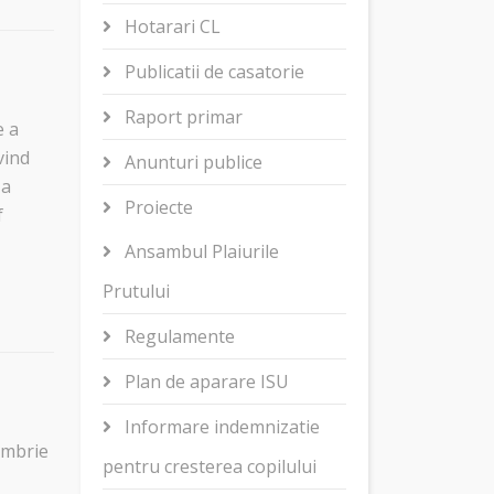
Hotarari CL
Publicatii de casatorie
Raport primar
e a
vind
Anunturi publice
 a
Proiecte
f
Ansambul Plaiurile
Prutului
Regulamente
Plan de aparare ISU
Informare indemnizatie
embrie
pentru cresterea copilului