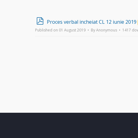
p
Proces verbal incheiat CL 12 iunie 2019
d
Published on 01 August 2019
By
Anonymous
1417 do
f