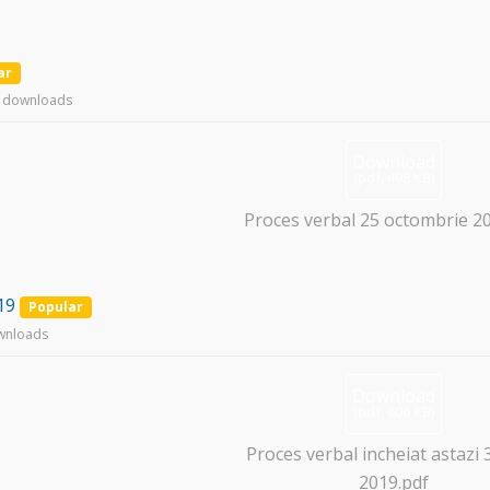
ar
 downloads
Download
(
pdf,
498 KB
)
Proces verbal 25 octombrie 2
19
Popular
wnloads
Download
(
pdf,
606 KB
)
Proces verbal incheiat astazi 3
2019.pdf