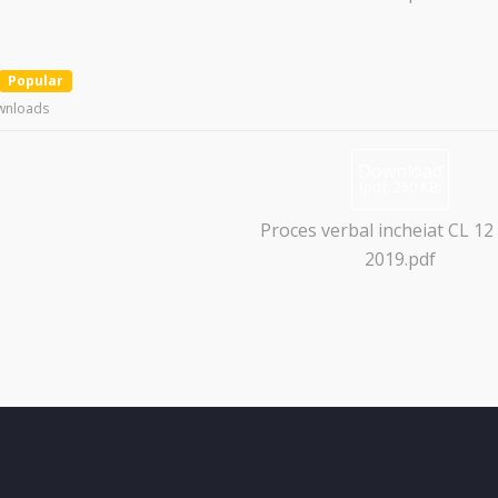
Popular
wnloads
Download
(
pdf,
250 KB
)
Proces verbal incheiat CL 12
2019.pdf