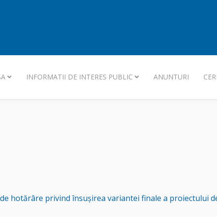
SA
INFORMATII DE INTERES PUBLIC
ANUNTURI
CER
de hotărâre privind însușirea variantei finale a proiectului d