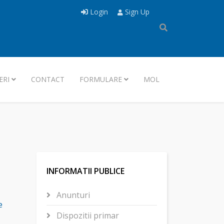
Login
Sign Up
ERI
CONTACT
FORMULARE
MOL
INFORMATII PUBLICE
Anunturi
e
Dispozitii primar