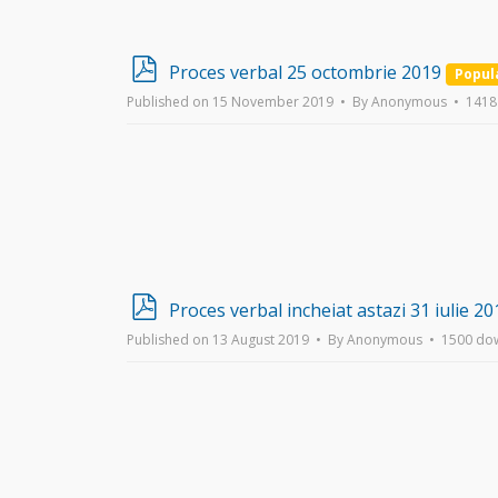
p
Proces verbal 25 octombrie 2019
Popul
d
Published on 15 November 2019
By
Anonymous
1418
f
p
Proces verbal incheiat astazi 31 iulie 20
d
Published on 13 August 2019
By
Anonymous
1500 do
f