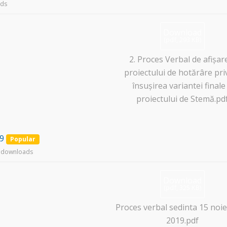
ds
Download
(
pdf,
293 KB
)
2. Proces Verbal de afișar
proiectului de hotărâre pri
însușirea variantei finale
proiectului de Stemă.pd
19
Popular
 downloads
Download
(
pdf,
325 KB
)
Proces verbal sedinta 15 noi
2019.pdf