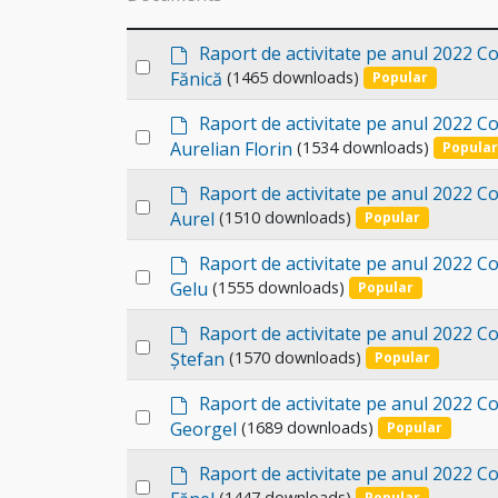
d
Raport de activitate pe anul 2022 Con
Select
e
Fănică
(1465 downloads)
Popular
an
f
a
d
item
Raport de activitate pe anul 2022 Co
Select
u
e
Aurelian Florin
(1534 downloads)
Popular
l
an
f
t
a
d
item
Raport de activitate pe anul 2022 Co
Select
u
e
Aurel
(1510 downloads)
Popular
l
an
f
t
a
d
item
Raport de activitate pe anul 2022 Co
Select
u
e
Gelu
(1555 downloads)
Popular
l
an
f
t
a
d
item
Raport de activitate pe anul 2022 Co
Select
u
e
Ștefan
(1570 downloads)
Popular
l
an
f
t
a
d
item
Raport de activitate pe anul 2022 Co
Select
u
e
Georgel
(1689 downloads)
Popular
l
an
f
t
a
d
item
Raport de activitate pe anul 2022 C
Select
u
e
(1447 downloads)
Popular