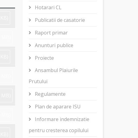
Hotarari CL
 KB
)
Publicatii de casatorie
Raport primar
6 MB
)
Anunturi publice
 KB
)
Proiecte
Ansambul Plaiurile
9 MB
)
Prutului
Regulamente
3 MB
)
Plan de aparare ISU
8 MB
)
Informare indemnizatie
pentru cresterea copilului
 KB
)