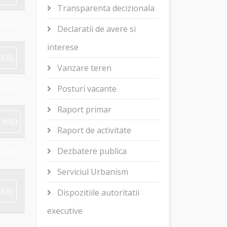
Transparenta decizionala
4 MB
)
Declaratii de avere si
interese
 KB
)
Vanzare teren
Posturi vacante
5 MB
)
Raport primar
5 MB
)
Raport de activitate
Dezbatere publica
3 MB
)
Serviciul Urbanism
 KB
)
Dispozitiile autoritatii
executive