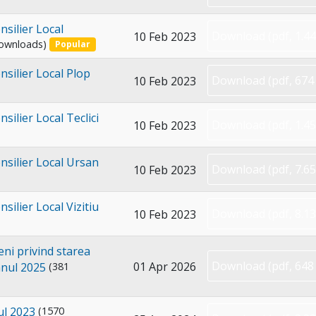
nsilier Local
Download
(
pdf,
1.4
10 Feb 2023
ownloads)
Popular
nsilier Local Plop
Download
(
pdf,
674
10 Feb 2023
silier Local Teclici
Download
(
pdf,
1.4
10 Feb 2023
nsilier Local Ursan
Download
(
pdf,
7.6
10 Feb 2023
silier Local Vizitiu
Download
(
pdf,
8.1
10 Feb 2023
ni privind starea
Download
(
pdf,
648
01 Apr 2026
anul 2025
(381
l 2023
(1570