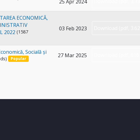
Download
(
pdf,
3.3
25 Apr 2024
STAREA ECONOMICĂ,
MINISTRATIV
Download
(
pdf,
3.6
03 Feb 2023
L 2022
(1587
conomică, Socială și
Download
(
pdf,
616
27 Mar 2025
ds)
Popular