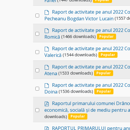
Fănel
l
an
f
t
a
d
item
Raport de activitate pe anul 2022 Co
Select
u
e
Pecheanu Bogdan Victor Lucain
(1557 d
l
an
f
t
a
d
item
Raport de activitate pe anul 2022 Co
Select
u
e
Romică
(1466 downloads)
Popular
l
an
f
t
a
d
item
Raport de activitate pe anul 2022 Con
Select
u
e
Valerică
(1544 downloads)
Popular
l
an
f
t
a
d
item
Raport de activitate pe anul 2022 Co
Select
u
e
Atena
(1533 downloads)
Popular
l
an
f
t
a
d
item
Raport de activitate pe anul 2022 Con
Select
u
e
Doina
(1536 downloads)
Popular
l
an
f
t
a
p
item
Raportul primarului comunei Drânce
u
d
Select
economică, socială și de mediu pentru 
l
f
downloads)
an
Popular
t
item
p
RAPORTUL PRIMARULUI pentru anu