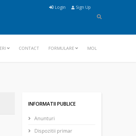
Login
Sign Up
ERI
CONTACT
FORMULARE
MOL
INFORMATII PUBLICE
Anunturi
Dispozitii primar