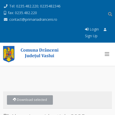
Tel: 0235.482.220; 0235482346
fax: 0235.482.220
contact@primariadranceni.ro
Login
Sign Up
Download selected