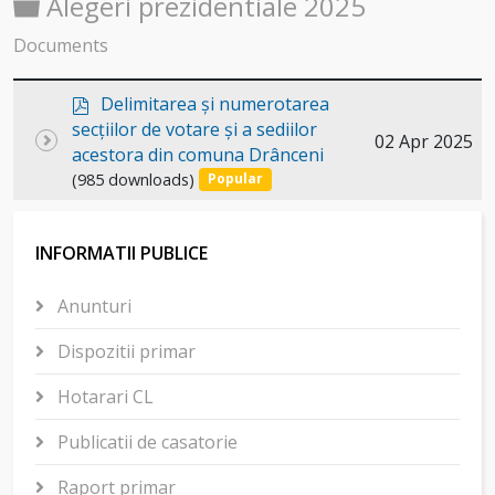
Folder
Alegeri prezidentiale 2025
Documents
p
Delimitarea și numerotarea
d
secțiilor de votare și a sediilor
Select
02 Apr 2025
f
acestora din comuna Drânceni
an
(985 downloads)
Popular
item
INFORMATII PUBLICE
Anunturi
Dispozitii primar
Hotarari CL
Publicatii de casatorie
Raport primar